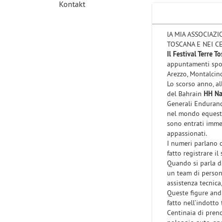
Kontakt
lA MIA ASSOCIAZI
TOSCANA E NEI CE
Il Festival Terre 
appuntamenti sport
Arezzo, Montalcino
Lo scorso anno, al
del Bahrain
HH Na
Generali Enduranc
nel mondo equestr
sono entrati imme
appassionati.
I numeri parlano c
fatto registrare il
Quando si parla di
un team di persone
assistenza tecnica,
Queste figure andr
fatto nell’indotto 
Centinaia di pren