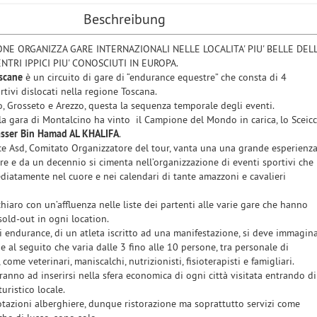
Beschreibung
ONE ORGANIZZA GARE INTERNAZIONALI NELLE LOCALITA' PIU' BELLE DEL
NTRI IPPICI PIU' CONOSCIUTI IN EUROPA.
Toscane
è un circuito di gare di “endurance equestre” che consta di 4
ivi dislocati nella regione Toscana.
, Grosseto e Arezzo, questa la sequenza temporale degli eventi.
la gara di Montalcino ha vinto il Campione del Mondo in carica, lo Sceic
sser Bin Hamad AL KHALIFA
.
e Asd, Comitato Organizzatore del tour, vanta una una grande esperienz
e e da un decennio si cimenta nell’organizzazione di eventi sportivi che
diatamente nel cuore e nei calendari di tante amazzoni e cavalieri
hiaro con un’affluenza nelle liste dei partenti alle varie gare che hanno
 sold-out in ogni location.
 endurance, di un atleta iscritto ad una manifestazione, si deve immagin
 al seguito che varia dalle 3 fino alle 10 persone, tra personale di
 come veterinari, maniscalchi, nutrizionisti, fisioterapisti e famigliari.
anno ad inserirsi nella sfera economica di ogni città visitata entrando di
turistico locale.
otazioni alberghiere, dunque ristorazione ma soprattutto servizi come