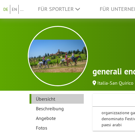
FÜR SPORTLER
FÜR UNTERN
DE
EN
...
generali en
Italia-San Quirico 
Übersicht
Beschreibung
organizzazione ga
Angebote
denominato Festiva
paesi arabi
Fotos