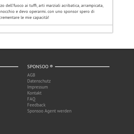
 dell’fuoco ai tuffi, arti marziali acribatica, arrampicata,
ginocchio e devo operarmi. con uno sponsor spero di
crementare le mie capacità!
SPONSOO ®
AGB
Datenschutz
Impressum
Kontakt
FAQ
Feedback
Sponsoo Agent werden