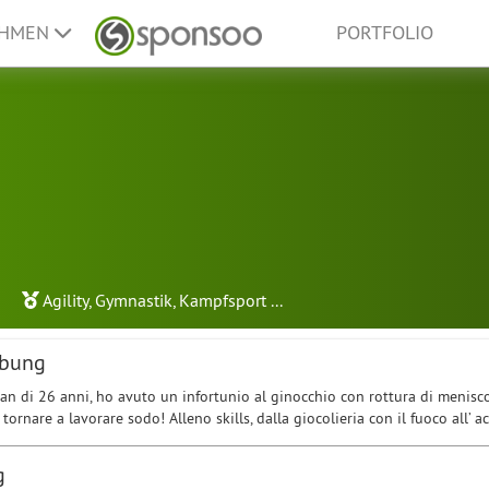
EHMEN
PORTFOLIO
Agility
,
Gymnastik
,
Kampfsport
...
ibung
n di 26 anni, ho avuto un infortunio al ginocchio con rottura di menisco
ornare a lavorare sodo! Alleno skills, dalla giocolieria con il fuoco all’ a
g