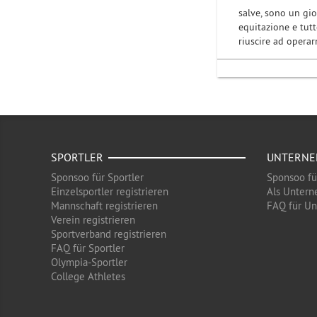
salve, sono un giov
equitazione e tut
riuscire ad operar
SPORTLER
UNTERN
Sponsoo für Sportler
Sponsoo f
Einzelsportler registrieren
Als Untern
Mannschaft registrieren
FAQ für U
Verein registrieren
Sportverband registrieren
FAQ für Sportler
Olympia-Sportler
College Athletes