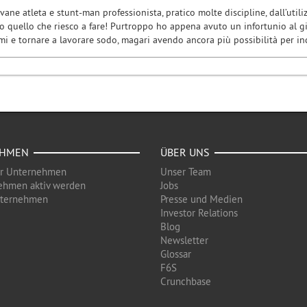
ane atleta e stunt-man professionista, pratico molte discipline, dall’utilizzo
to quello che riesco a fare! Purtroppo ho appena avuto un infortunio al 
mi e tornare a lavorare sodo, magari avendo ancora più possibilità per in
EHMEN
ÜBER UNS
ür Unternehmen
Unser Team
ehmen aktiv werden
Jobs
nternehmen
Presse und Medien
Investor Relations
Blog
Newsletter
Glossar
F6S
Crunchbase