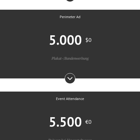
Perimeter Ad
5.000
$0
Plakat-/Bandenwerbung
Event Attendance
5.500
€0