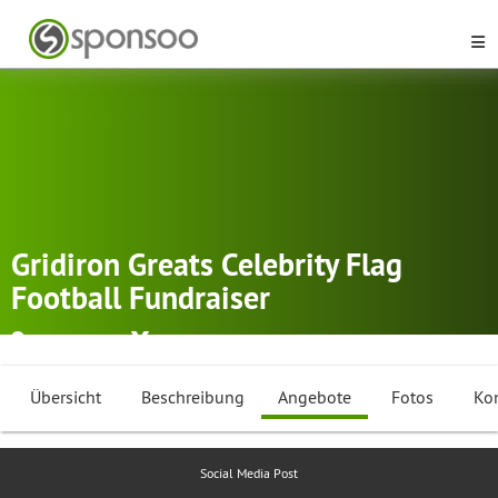
Gridiron Greats Celebrity Flag
Football Fundraiser
Green Bay
American Football
,
Flag Football
Übersicht
Beschreibung
Angebote
Fotos
Ko
Social Media Post