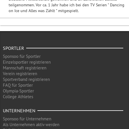
teilgenommen. Vor ca. 1 Jahr habe ich bei den TV Serien " Dancing
on Ice und Alles was Zählt " mitgespielt.
SPORTLER
Sponsoo für Sportler
Einzelsportler registrieren
Mannschaft registrieren
Verein registrieren
Sportverband registrieren
FAQ für Sportler
Olympia-Sportler
College Athletes
UNTERNEHMEN
Sponsoo für Unternehmen
Als Unternehmen aktiv werden