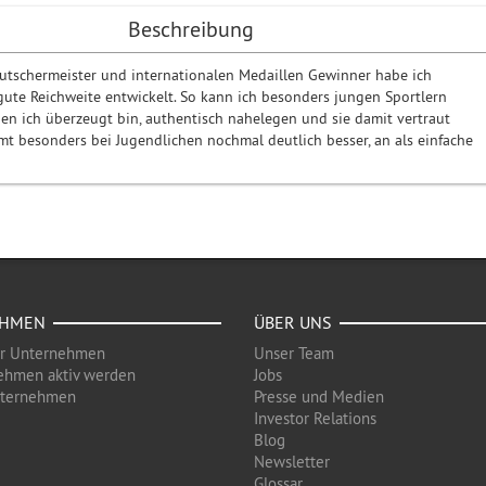
Beschreibung
utschermeister und internationalen Medaillen Gewinner habe ich
 gute Reichweite entwickelt. So kann ich besonders jungen Sportlern
en ich überzeugt bin, authentisch nahelegen und sie damit vertraut
t besonders bei Jugendlichen nochmal deutlich besser, an als einfache
EHMEN
ÜBER UNS
ür Unternehmen
Unser Team
ehmen aktiv werden
Jobs
nternehmen
Presse und Medien
Investor Relations
Blog
Newsletter
Glossar