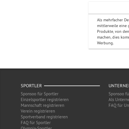
Als mehrfacher De
mittlerweile eine
Produkte, von den
machen, dies komm
Werbung.
SPORTLER
UNTERN
Sponsoo für Sportler
Sponsoo f
Einzelsportler registrieren
Als Untern
Mannschaft registrieren
FAQ für U
Verein registrieren
Sportverband registrieren
FAQ für Sportler
Olympia-Sportler