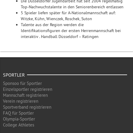
Die Düsseldorfer Jugendarbeit hat seit 2004 regelmäßig
Top-Nachwuchstalente in den Seniorenbereich entlassen
5 Spieler liefen später für A-Nationalmannschaft auf:
Witzke, Kühn, Wienczek, Roschek, Suton
Talente aus der Region werden die
Identifikationsfiguren der ersten Herrenmannschaft bei
interaktiv . Handball Düsseldorf – Ratingen
SPORTLER
Sponsoo für Sportler
Einzelsportler registrieren
Mannschaft registrieren
Verein registrieren
Sportverband registrieren
FAQ für Sportler
Olympia-Sportler
College Athletes