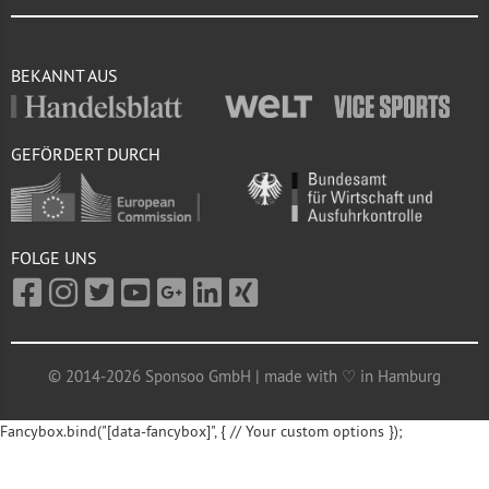
BEKANNT AUS
GEFÖRDERT DURCH
FOLGE UNS
© 2014-2026 Sponsoo GmbH | made with ♡ in Hamburg
Fancybox.bind("[data-fancybox]", { // Your custom options });