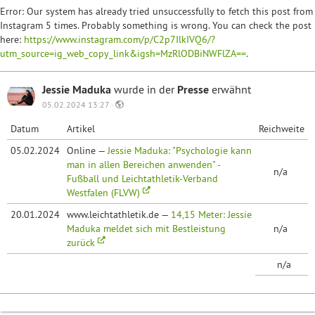
Error: Our system has already tried unsuccessfully to fetch this post from
Instagram 5 times. Probably something is wrong. You can check the post
here:
https://www.instagram.com/p/C2p7IlkIVQ6/?
utm_source=ig_web_copy_link&igsh=MzRlODBiNWFlZA==
.
Jessie Maduka
wurde in der
Presse
erwähnt
05.02.2024 13:27 ·
Datum
Artikel
Reichweite
05.02.2024
Online —
Jessie Maduka: "Psychologie kann
man in allen Bereichen anwenden" -
n/a
Fußball und Leichtathletik-Verband
Westfalen (FLVW)
20.01.2024
www.leichtathletik.de —
14,15 Meter: Jessie
Maduka meldet sich mit Bestleistung
n/a
zurück
n/a