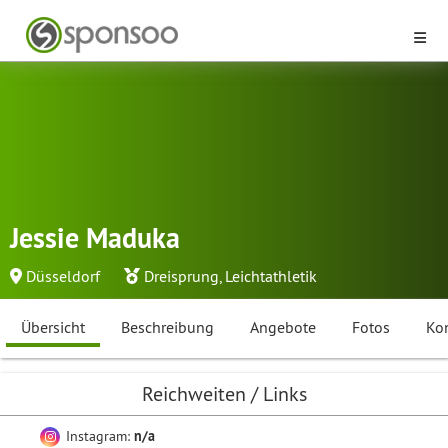
Jessie Maduka
Düsseldorf
Dreisprung
,
Leichtathletik
Übersicht
Beschreibung
Angebote
Fotos
Ko
Reichweiten / Links
Instagram:
n/a