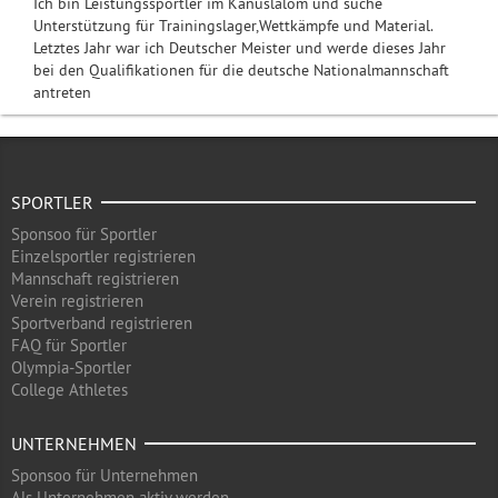
Ich bin Leistungssportler im Kanuslalom und suche
Unterstützung für Trainingslager,Wettkämpfe und Material.
Letztes Jahr war ich Deutscher Meister und werde dieses Jahr
bei den Qualifikationen für die deutsche Nationalmannschaft
antreten
SPORTLER
Sponsoo für Sportler
Einzelsportler registrieren
Mannschaft registrieren
Verein registrieren
Sportverband registrieren
FAQ für Sportler
Olympia-Sportler
College Athletes
UNTERNEHMEN
Sponsoo für Unternehmen
Als Unternehmen aktiv werden