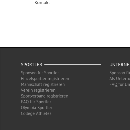
Kontakt
SPORTLER
UNTERN
Sponsoo für Sportler
Sponsoo f
Einzelsportler registrieren
Als Untern
Mannschaft registrieren
FAQ für U
Verein registrieren
Sportverband registrieren
FAQ für Sportler
Olympia-Sportler
College Athletes