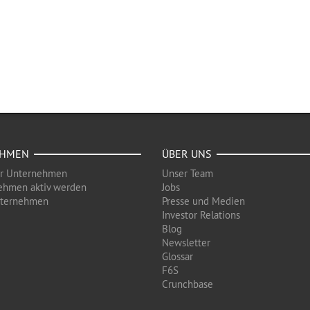
EHMEN
ÜBER UNS
ür Unternehmen
Unser Team
ehmen aktiv werden
Jobs
nternehmen
Presse und Medien
Investor Relations
Blog
Newsletter
Glossar
F6S
Crunchbase