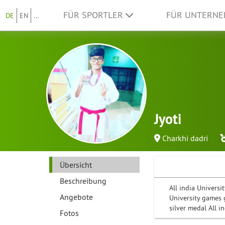
FÜR SPORTLER
FÜR UNTERN
DE
EN
...
Jyoti
Charkhi dadri
Übersicht
Beschreibung
All india Univers
Angebote
University games 
silver medal All 
Fotos