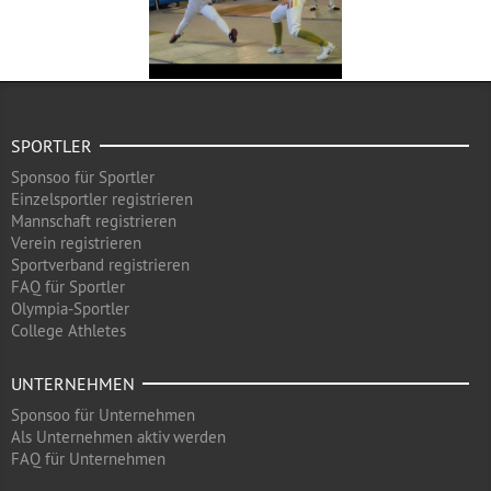
SPORTLER
Sponsoo für Sportler
Einzelsportler registrieren
Mannschaft registrieren
Verein registrieren
Sportverband registrieren
FAQ für Sportler
Olympia-Sportler
College Athletes
UNTERNEHMEN
Sponsoo für Unternehmen
Als Unternehmen aktiv werden
FAQ für Unternehmen