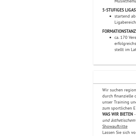
Musikthema
5-STUFIGES LIGA
startend ab
Ligabereich
FORMATIONSTANZ
ca. 170 Ver
erfolgreich
stellt im L
Wir suchen regio
durch finanzielle
unser Training un
zum sportlichen E
WAS WIR BIETEN
und ästhetischem
Showauftritte
Lassen Sie sich vo