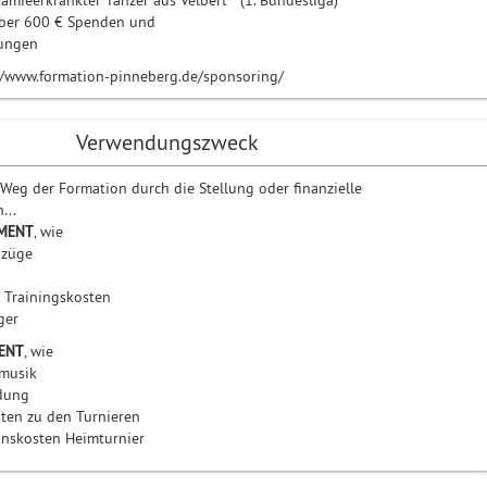
kämieerkrankter Tänzer aus Velbert (1. Bundesliga)
über 600 € Spenden und
rungen
//www.formation-pinneberg.de/sponsoring/
Verwendungszweck
 Weg der Formation durch die Stellung oder finanzielle
...
PMENT
, wie
nzüge
 Trainingskosten
ger
MENT
, wie
musik
idung
ten zu den Turnieren
onskosten Heimturnier