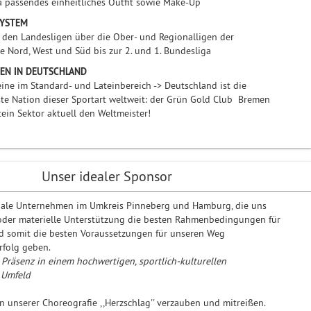
 passendes einheitliches Outfit sowie Make-Up
SYSTEM
 den Landesligen über die Ober- und Regionalligen der
e Nord, West und Süd bis zur 2. und 1. Bundesliga
EN IN DEUTSCHLAND
eine im Standard- und Lateinbereich -> Deutschland ist die
ste Nation dieser Sportart weltweit: der Grün Gold Club Bremen
atein Sektor aktuell den Weltmeister!
Unser idealer Sponsor
nale Unternehmen im Umkreis Pinneberg und Hamburg, die uns
 oder materielle Unterstützung die besten Rahmenbedingungen für
d somit die besten Voraussetzungen für unseren Weg
rfolg geben.
-
Präsenz in einem hochwertigen, sportlich-kulturellen
 Umfeld
n unserer Choreografie ,,Herzschlag'' verzauben und mitreißen.