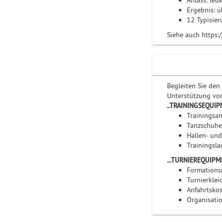
Anlass: leu
Ergebnis: 
12 Typisie
Siehe auch https:
Begleiten Sie den
Unterstützung von
..TRAININGSEQUI
Trainingsa
Tanzschuhe
Hallen- und
Trainingsla
...TURNIEREQUIP
Formations
Turnierkle
Anfahrtskos
Organisati