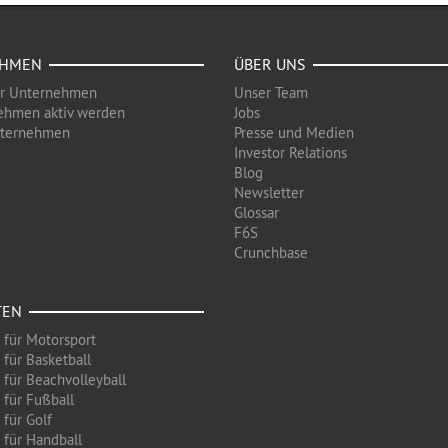
EHMEN
ÜBER UNS
ür Unternehmen
Unser Team
ehmen aktiv werden
Jobs
nternehmen
Presse und Medien
Investor Relations
Blog
Newsletter
Glossar
F6S
Crunchbase
TEN
 für Motorsport
 für Basketball
 für Beachvolleyball
 für Fußball
 für Golf
 für Handball