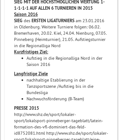
SIEG MIT DER HÖCHSTMÖGLICHEN WERTUNG 1-
1-1-1-1 AUF ALLEN 6 TURNIEREN IN 2015
Saison 2016
SIEG
des
ERSTEN LIGATURNIERS
am 23.01.2016
in Oldenburg. Weitere Turniere folgen: 06.02.
Bremerhaven, 20.02. Kiel, 24.04. Nienburg, 07.05.
Pinneberg (Heimturnier), 21.05. Aufstiegsturnier
in die Regionalliga Nord
Kurzfristiges Ziel:
Aufstieg in die Regionalliga Nord in der
Saison 2016
Langfristige Ziele
nachhaltige Etablierung in der
Tanzsportszene /Aufstieg bis in die
Bundesliga
Nachwuchsförderung (B-Team)
PRESSE 2015
http://www.shz.de/sport/lokaler-
sport/lokalsport-pinneberger-tageblatt/latein-
formation-des-vfl-dominiert-das-feld-
id8752081.html http://www.shz.de/sport/lokaler-
sport/lokalsport-pinneberger-tageblatt/eine-