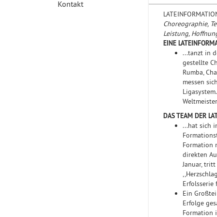
Kontakt
LATEINFORMATIO
Choreographie, Te
Leistung, Hoffnung
EINE LATEINFORM
...tanzt in
gestellte C
Rumba, Cha 
messen sic
Ligasystem.
Weltmeister
DAS TEAM DER LA
...hat sich
Formations
Formation 
direkten Au
Januar, tri
,,Herzschlag
Erfolsserie
Ein Großtei
Erfolge ges
Formation i