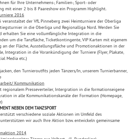
hnen für Ihre Unternehmens-, Familien-, Sport- oder
ng mit einer 2 bis 8 Paareshow ein Programm Highlight.
urniere 2016
i veranstaltet der VfL Pinneberg zwei Heimturniere der Oberliga
tiegsturnier in die Oberliga und Regionalliga Nord. Werden Sie
d erhalten Sie eine vollumfängliche Integration in die
nden um die Tanzfläche, Ticketkontingente, VIP Karten mit eigenem
g an der Fläche, Ausstellungsfläche und Promotionaktionen in der
e, Integration in die Vorankündigung der Turniere (Flyer, Plakate,
ial Media etc.)
jacken, den Turnieroutfits jeden Tänzers/In, unserem Turnierbanner,
e
earbeit/ Kommunikation
t regionalem Presseverteiler, Intergration in die formationseigene
egration in alle Kommunikationskanäle der Formation (Homepage,
e)
EMENT NEBEN DEM TANZSPORT
erstützt verschiedene soziale Aktionen im Umfeld des
 unterstützen wir auch Ihre Aktion bzw. entwickeln gemeinsame
enaktion 2014