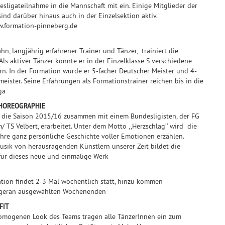
sligateilnahme in die Mannschaft mit ein. Einige Mitglieder der
ind darüber hinaus auch in der Einzelsektion aktiv.
.formation-pinneberg.de
ahn, langjährig erfahrener Trainer und Tänzer, trainiert die
Als aktiver Tänzer konnte er in der Einzelklasse S verschiedene
ern. In der Formation wurde er 5-facher Deutscher Meister und 4-
meister. Seine Erfahrungen als Formationstrainer reichen bis in die
ga
CHOREOGRAPHIE
r die Saison 2015/16 zusammen mit einem Bundesligisten, der FG
 TS Velbert, erarbeitet. Unter dem Motto ,,Herzschlag‘‘ wird die
hre ganz persönliche Geschichte voller Emotionen erzählen.
sik von herausragenden Künstlern unserer Zeit bildet die
für dieses neue und einmalige Werk
tion findet 2-3 Mal wöchentlich statt, hinzu kommen
ageran ausgewählten Wochenenden
FIT
homogenen Look des Teams tragen alle TänzerInnen ein zum