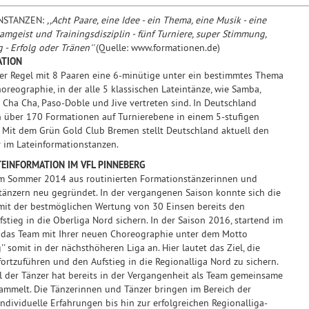
NSTANZEN:
,,Acht Paare, eine Idee - ein Thema, eine Musik - eine
amgeist und Trainingsdisziplin - fünf Turniere, super Stimmung,
 - Erfolg oder Tränen''
(Quelle: www.formationen.de)
ATION
 der Regel mit 8 Paaren eine 6-minütige unter ein bestimmtes Thema
horeographie, in der alle 5 klassischen Lateintänze, wie Samba,
Cha Cha, Paso-Doble und Jive vertreten sind. In Deutschland
h über 170 Formationen auf Turnierebene in einem 5-stufigen
 Mit dem Grün Gold Club Bremen stellt Deutschland aktuell den
 im Lateinformationstanzen.
TEINFORMATION IM VFL PINNEBERG
 im Sommer 2014 aus routinierten Formationstänzerinnen und
tänzern neu gegründet. In der vergangenen Saison konnte sich die
mit der bestmöglichen Wertung von 30 Einsen bereits den
fstieg in die Oberliga Nord sichern. In der Saison 2016, startend im
tt das Team mit Ihrer neuen Choreographie unter dem Motto
'' somit in der nächsthöheren Liga an. Hier lautet das Ziel, die
 fortzuführen und den Aufstieg in die Regionalliga Nord zu sichern.
l der Tänzer hat bereits in der Vergangenheit als Team gemeinsame
ammelt. Die Tänzerinnen und Tänzer bringen im Bereich der
ndividuelle Erfahrungen bis hin zur erfolgreichen Regionalliga-