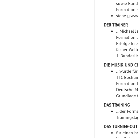
sowie Bunde
Formation s
siehe
www
DER TRAINER
...Michael J
Formation. 
Erfolge fei
facher Welt
1. Bundesli
DIE MUSIK UND 
...wurde fü
TTC Bochum/
Formation I
Deutsche Mu
Grundlage 
DAS TRAINING
…der Forma
Trainingsl
DAS TURNIER-OUT
für einen 