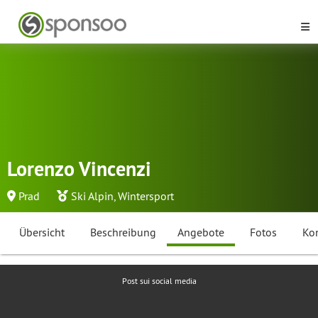
Lorenzo Vincenzi
Prad
Ski Alpin
,
Wintersport
Übersicht
Beschreibung
Angebote
Fotos
Ko
Post sui social media