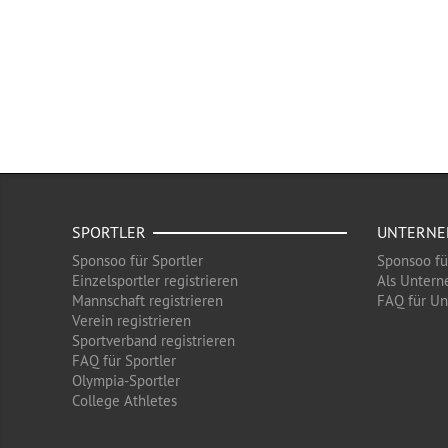
SPORTLER
UNTERN
Sponsoo für Sportler
Sponsoo f
Einzelsportler registrieren
Als Untern
Mannschaft registrieren
FAQ für U
Verein registrieren
Sportverband registrieren
FAQ für Sportler
Olympia-Sportler
College Athletes