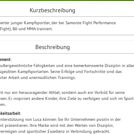
Kurzbeschreibung
tierter junger Kampfsportler, der bei Samonte Fight Performance
Fight), BJJ und MMA trainiert.
Beschreibung
gement
:
außergewöhnliche Fähigkeiten und eine bemerkenswerte Disziplin in alle
geübten Kampfsportarten. Seine Erfolge und Fortschritte sind das
rter Arbeit und unermüdlichen Trainings.
cht nur ein herausragender Athlet, sondern auch ein Vorbild für seine
sen. Er inspiriert andere Kinder, ihre Ziele zu verfolgen und sich im Sport
en.
hkeitsarbeit
:
nterstützung von Luca können Sie Ihr Unternehmen positiv in der
eit präsentieren. Ihre Marke wird mit den Werten von Disziplin,
vermögen und sportlicher Exzellenz in Verbindung gebracht.