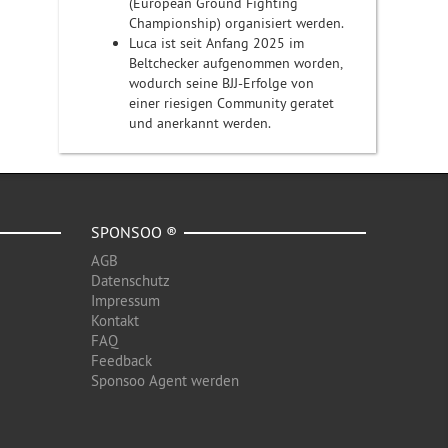
(European Ground Fighting
Championship) organisiert werden.
Luca ist seit Anfang 2025 im
Beltchecker aufgenommen worden,
wodurch seine BJJ-Erfolge von
einer riesigen Community geratet
und anerkannt werden.
SPONSOO ®
AGB
Datenschutz
Impressum
Kontakt
FAQ
Feedback
Sponsoo Agent werden