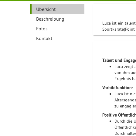
Übersicht
Beschreibung
Luca ist ein talen
Fotos
Sportkarate(Point 
Kontakt
Talent und Enga
Luca zeigt 
von ihm aus
Ergebnis ha
Vorbildfunktion
:
Luca ist ni
Altersgenos
zu engagier
Positive Öffentlic
Durch die U
Öffentlichk
Durchhalte