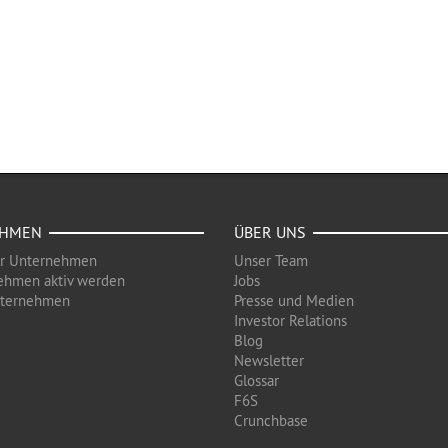
EHMEN
ÜBER UNS
ür Unternehmen
Unser Team
ehmen aktiv werden
Jobs
nternehmen
Presse und Medien
Investor Relations
Blog
Newsletter
Glossar
F6S
Crunchbase