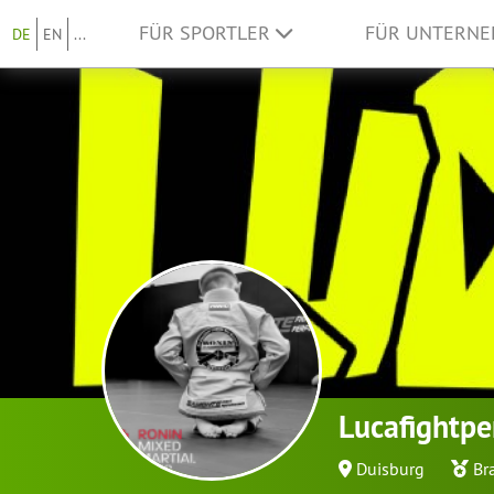
FÜR SPORTLER
FÜR UNTERN
DE
EN
...
Lucafightpe
Duisburg
Bra