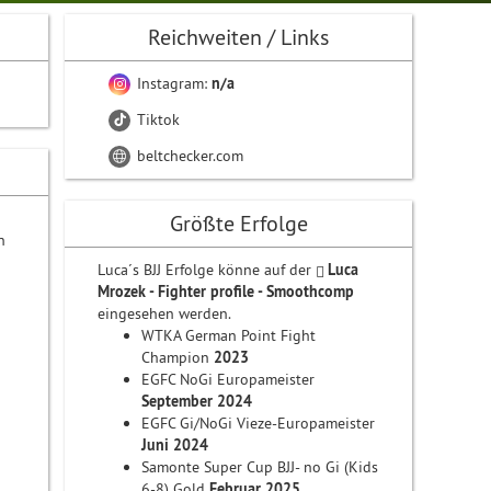
Reichweiten / Links
Instagram:
n/a
Tiktok
beltchecker.com
Größte Erfolge
n
Luca´s BJJ Erfolge könne auf der
Luca
Mrozek - Fighter profile - Smoothcomp
eingesehen werden.
WTKA German Point Fight
Champion
2023
EGFC NoGi Europameister
September 2024
EGFC Gi/NoGi Vieze-Europameister
Juni 2024
Samonte Super Cup BJJ- no Gi (Kids
6-8) Gold
Februar 2025