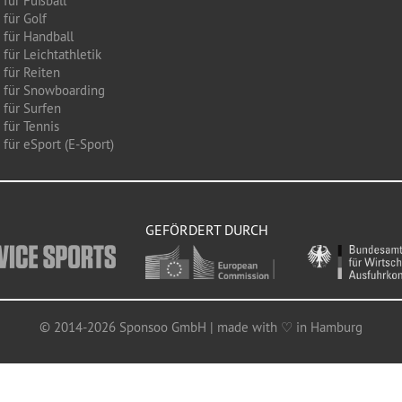
 für Fußball
 für Golf
 für Handball
für Leichtathletik
 für Reiten
 für Snowboarding
 für Surfen
 für Tennis
für eSport (E-Sport)
GEFÖRDERT DURCH
© 2014-2026 Sponsoo GmbH | made with ♡ in Hamburg