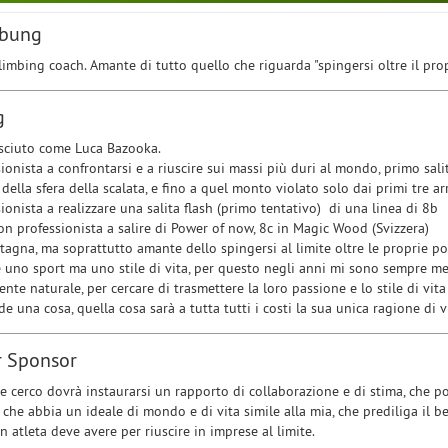
ibung
limbing coach. Amante di tutto quello che riguarda "spingersi oltre il prop
g
sciuto come Luca Bazooka.
onista a confrontarsi e a riuscire sui massi più duri al mondo, primo sali
o della sfera della scalata, e fino a quel monto violato solo dai primi tre 
onista a realizzare una salita flash (primo tentativo) di una linea di 8b
n professionista a salire di Power of now, 8c in Magic Wood (Svizzera)
gna, ma soprattutto amante dello spingersi al limite oltre le proprie pos
uno sport ma uno stile di vita, per questo negli anni mi sono sempre mess
ente naturale, per cercare di trasmettere la loro passione e lo stile di vi
e una cosa, quella cosa sarà a tutta tutti i costi la sua unica ragione di v
r Sponsor
 cerco dovrà instaurarsi un rapporto di collaborazione e di stima, che po
 che abbia un ideale di mondo e di vita simile alla mia, che prediliga il
n atleta deve avere per riuscire in imprese al limite.