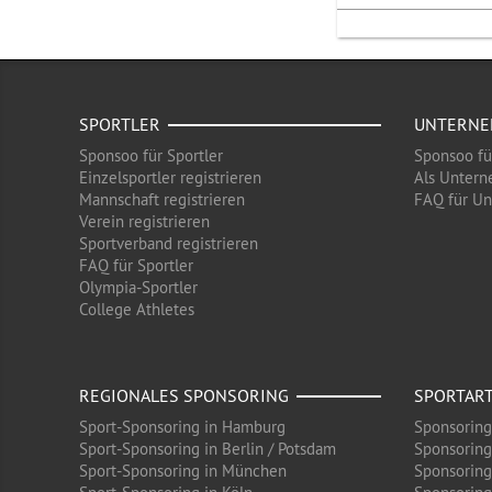
SPORTLER
UNTERN
Sponsoo für Sportler
Sponsoo f
Einzelsportler registrieren
Als Untern
Mannschaft registrieren
FAQ für U
Verein registrieren
Sportverband registrieren
FAQ für Sportler
Olympia-Sportler
College Athletes
REGIONALES SPONSORING
SPORTAR
Sport-Sponsoring in Hamburg
Sponsoring
Sport-Sponsoring in Berlin / Potsdam
Sponsoring
Sport-Sponsoring in München
Sponsoring