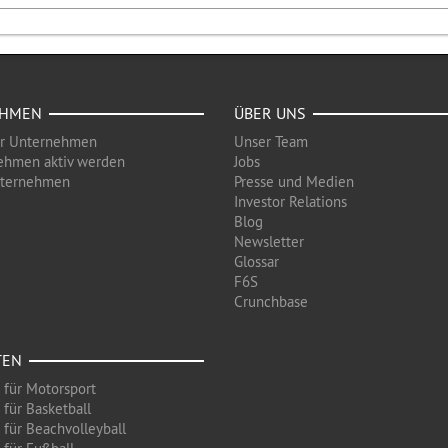
EHMEN
ÜBER UNS
ür Unternehmen
Unser Team
ehmen aktiv werden
Jobs
nternehmen
Presse und Medien
Investor Relations
Blog
Newsletter
Glossar
F6S
Crunchbase
TEN
 für Motorsport
 für Basketball
 für Beachvolleyball