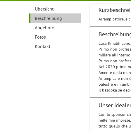
Übersicht
Kurzbeschre
Beschreibung
Arrampicatore, e c
Angebote
Beschreibun
Fotos
Luca Rinaldi cono
Kontakt
Primo non professi
miliare all'intern
Primo non professi
Nel 2020 primo no
Amente della monta
Arrampicare non è 
palestre e in ambi
Il bazooka se decid
Unser ideale
Con lo sponsor che
nelle mie imprese,
tutto quello che u