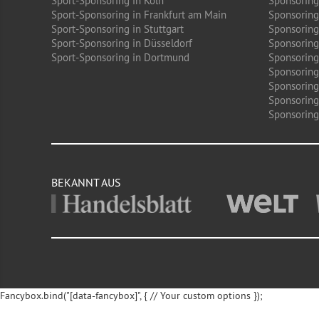
Sport-Sponsoring in Köln
Sponsoring
Sport-Sponsoring in Frankfurt am Main
Sponsoring
Sport-Sponsoring in Stuttgart
Sponsoring
Sport-Sponsoring in Düsseldorf
Sponsoring 
Sport-Sponsoring in Dortmund
Sponsoring
Sponsoring
Sponsoring
Sponsoring
Sponsoring 
BEKANNT AUS
Fancybox.bind("[data-fancybox]", { // Your custom options });