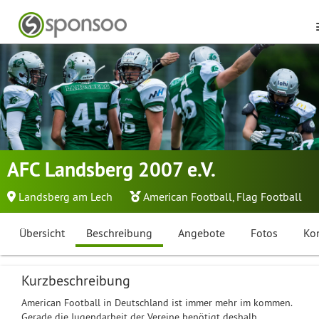
AFC Landsberg 2007 e.V.
Landsberg am Lech
American Football
,
Flag Football
Übersicht
Beschreibung
Angebote
Fotos
Ko
Kurzbeschreibung
American Football in Deutschland ist immer mehr im kommen.
Gerade die Jugendarbeit der Vereine benötigt deshalb