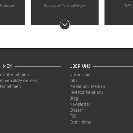
 Netzwerken
Präsenz bei Veranstaltungen
Triko
EHMEN
ÜBER UNS
ür Unternehmen
Unser Team
ehmen aktiv werden
Jobs
nternehmen
Presse und Medien
Investor Relations
Blog
Newsletter
Glossar
F6S
Crunchbase