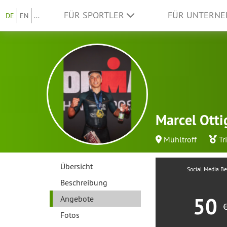
FÜR SPORTLER
FÜR UNTERN
DE
EN
...
Marcel Otti
Mühltroff
Tr
Übersicht
Social Media Be
Beschreibung
50
Angebote
Fotos