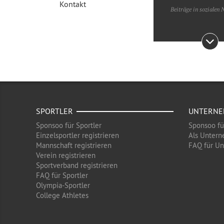
Kontakt
Beiträge in sozialen
SPORTLER
UNTERN
Sponsoo für Sportler
Sponsoo f
Einzelsportler registrieren
Als Untern
Mannschaft registrieren
FAQ für U
Verein registrieren
Sportverband registrieren
FAQ für Sportler
Olympia-Sportler
College Athletes