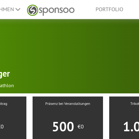
EHMEN
PORTFOLIO
ger
iathlon
itrag
Präsenz bei Veranstaltungen
Triko
500
1.
€0
€0