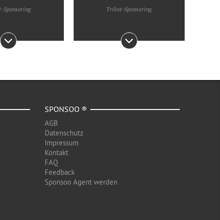
t-Sponsoring
Trikot-Sponsoring
SPONSOO ®
AGB
Datenschutz
Impressum
Kontakt
FAQ
Feedback
Sponsoo Agent werden