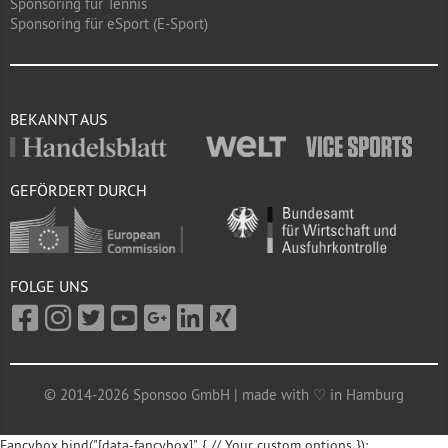
Sponsoring für Tennis
Sponsoring für eSport (E-Sport)
BEKANNT AUS
GEFÖRDERT DURCH
FOLGE UNS
© 2014-2026 Sponsoo GmbH | made with ♡ in Hamburg
Fancybox.bind("[data-fancybox]", { // Your custom options });