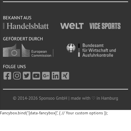
BEKANNT AUS
GEFÖRDERT DURCH
FOLGE UNS
© 2014-2026 Sponsoo GmbH | made with ♡ in Hamburg
Fancybox.bind("[data-fancybox]", { // Your custom options });