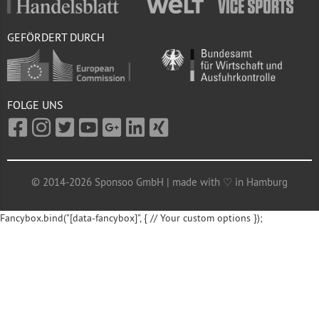
GEFÖRDERT DURCH
FOLGE UNS
© 2014-2026 Sponsoo GmbH | made with ♡ in Hamburg
Fancybox.bind("[data-fancybox]", { // Your custom options });