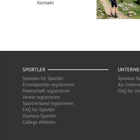
Kontakt
SPORTLER
UNTERN
Sponsoo für Sportler
Sponsoo f
Einzelsportler registrieren
Als Untern
Mannschaft registrieren
FAQ für U
Verein registrieren
Sportverband registrieren
FAQ für Sportler
Olympia-Sportler
College Athletes