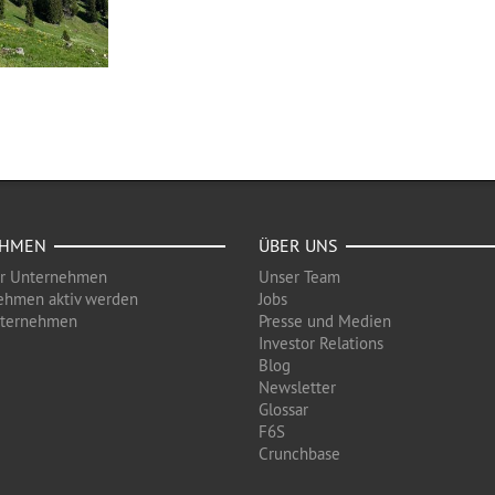
EHMEN
ÜBER UNS
ür Unternehmen
Unser Team
ehmen aktiv werden
Jobs
nternehmen
Presse und Medien
Investor Relations
Blog
Newsletter
Glossar
F6S
Crunchbase