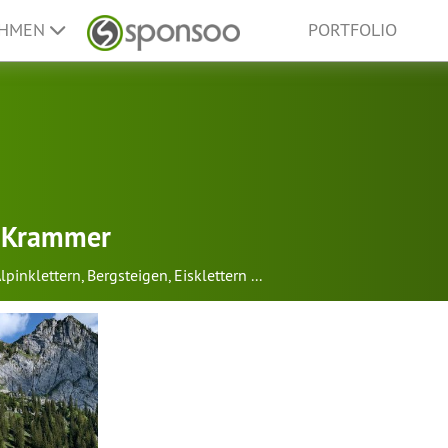
EHMEN
PORTFOLIO
 Krammer
lpinklettern
,
Bergsteigen
,
Eisklettern
...