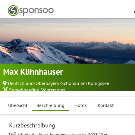
Max Kühnhauser
Deutschland-Oberbayern-Schönau am Königssee
Snowboarding
,
Wintersport
Übersicht
Beschreibung
Fotos
Kontakt
Kurzbeschreibung
Hi✌️, ich bin der Maxi, Juniorenweltmeister 2023, Vize-