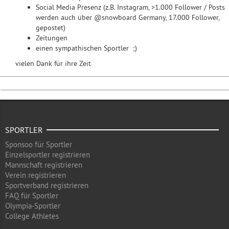
Social Media Presenz (z.B. Instagram, >1.000 Follower / Posts
werden auch über @snowboard Germany, 17.000 Follower,
gepostet)
Zeitungen
einen sympathischen Sportler ;)
vielen Dank für ihre Zeit
SPORTLER
Sponsoo für Sportler
Einzelsportler registrieren
Mannschaft registrieren
Verein registrieren
Sportverband registrieren
FAQ für Sportler
Olympia-Sportler
College Athletes