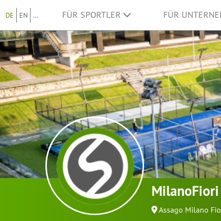
FÜR SPORTLER
FÜR UNTERN
DE
EN
...
MilanoFiori
Assago Milano Fio