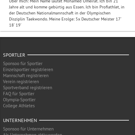
Über mich: Mein Name lautet Mohamed Omeirat. Ich bin 21
Jahre alt und komme gebürtig aus Essen. Ich bin Profiathlet, in
der Deutschen Nationalmannschaft in der Olympischen
Disziplin Taekwondo. Meine Erolge: 5x Deutscher Meister 17‘
18‘ 19‘
SPORTLER
Sponsoo für Sportler
Einzelsportler registrieren
Mannschaft registrieren
Verein registrieren
Sportverband registrieren
FAQ für Sportler
Olympia-Sportler
College Athletes
UNTERNEHMEN
Sponsoo für Unternehmen
Als Unternehmen aktiv werden