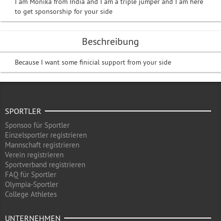
I am Monika from India and I am a triple jumper and I am here
to get sponsorship for your side
Beschreibung
Because I want some finicial support from your side
SPORTLER
Sponsoo für Sportler
Einzelsportler registrieren
Mannschaft registrieren
Verein registrieren
Sportverband registrieren
FAQ für Sportler
Olympia-Sportler
College Athletes
UNTERNEHMEN