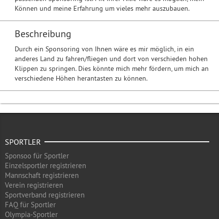
Können und meine Erfahrung um vieles mehr auszubauen.
Beschreibung
Durch ein Sponsoring von Ihnen wäre es mir möglich, in ein
anderes Land zu fahren/fliegen und dort von verschieden hohen
Klippen zu springen. Dies könnte mich mehr fördern, um mich an
verschiedene Höhen herantasten zu können.
SPORTLER
Sponsoo für Sportler
Einzelsportler registrieren
Mannschaft registrieren
Verein registrieren
Sportverband registrieren
FAQ für Sportler
Olympia-Sportler