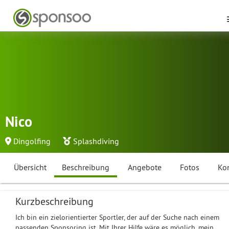
Nico
Dingolfing
Splashdiving
Übersicht
Beschreibung
Angebote
Fotos
Ko
Kurzbeschreibung
Ich bin ein zielorientierter Sportler, der auf der Suche nach einem
passenden Sponsoring ist. Mit Ihrer Hilfe wäre es möglich, mein