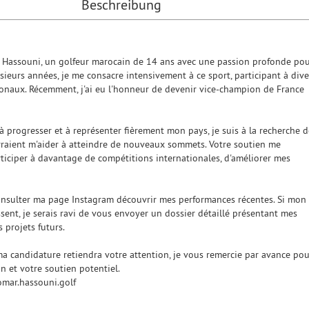
Beschreibung
 Hassouni, un golfeur marocain de 14 ans avec une passion profonde po
usieurs années, je me consacre intensivement à ce sport, participant à dive
ionaux. Récemment, j'ai eu l'honneur de devenir vice-champion de France
à progresser et à représenter fièrement mon pays, je suis à la recherche d
raient m'aider à atteindre de nouveaux sommets. Votre soutien me
rticiper à davantage de compétitions internationales, d'améliorer mes
consulter ma page Instagram découvrir mes performances récentes. Si mon
ssent, je serais ravi de vous envoyer un dossier détaillé présentant mes
s projets futurs.
a candidature retiendra votre attention, je vous remercie par avance pou
n et votre soutien potentiel.
omar.hassouni.golf