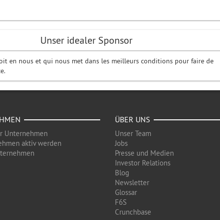
Unser idealer Sponsor
oit en nous et qui nous met dans les meilleurs conditions pour faire de
e.
EHMEN
ÜBER UNS
ür Unternehmen
Unser Team
ehmen aktiv werden
Jobs
nternehmen
Presse und Medien
Investor Relations
Blog
Newsletter
Glossar
F6S
Crunchbase