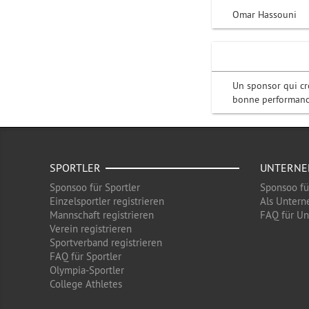
Omar Hassouni
Un sponsor qui cr
bonne performanc
SPORTLER
UNTERN
Sponsoo für Sportler
Sponsoo f
Einzelsportler registrieren
Als Untern
Mannschaft registrieren
FAQ für U
Verein registrieren
Sportverband registrieren
FAQ für Sportler
Olympia-Sportler
College Athletes