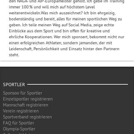
den NAGA- und AJP-Europameister geholt. Ich gebe im Training
immer 100 % und will mich auf höchstem Level
weiterentwickeln.Was mich auszeichnet? Ich bin ehrgeizig,
bodenständig und bereit, alles für meinen sportlichen Weg zu
geben. Ich teile meinen Weg auf Social Media, zeige echte
Einblicke aus dem Sport und bin offen für kreative und
ehrliche Kooperationen. Wer mich sponsert, bekommt nicht nur
einen erfolgreichen Athleten, sondern jemanden, der mit
Leidenschaft, Persönlichkeit und Einsatz hinter den Partnern
steht.
SPORTLER
Sponsoo für Sportler
Einzelsportler registrieren
Mannschaft registrieren
Verein registrieren
Sportverband registrieren
FAQ für Sportler
Olympia-Sportler