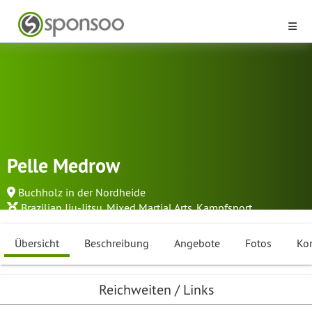
Pelle Medrow
Buchholz in der Nordheide
Brazilian Jiu-Jitsu
,
Mixed Martial Arts
,
Kampfsport
Übersicht
Beschreibung
Angebote
Fotos
Ko
Reichweiten / Links