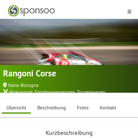
Rangoni Corse
Italia-Bologna
Motorsport
,
Sportwagenrennen
,
Tourenwagen
...
Übersicht
Beschreibung
Fotos
Kontakt
Kurzbeschreibung