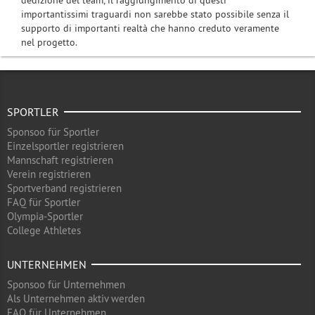
dedizione del team, il raggiungimento di questi
importantissimi traguardi non sarebbe stato possibile senza il
supporto di importanti realtà che hanno creduto veramente
nel progetto.
SPORTLER
Sponsoo für Sportler
Einzelsportler registrieren
Mannschaft registrieren
Verein registrieren
Sportverband registrieren
FAQ für Sportler
Olympia-Sportler
College Athletes
UNTERNEHMEN
Sponsoo für Unternehmen
Als Unternehmen aktiv werden
FAQ für Unternehmen