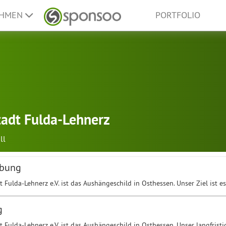
EHMEN
PORTFOLIO
tadt Fulda-Lehnerz
ll
ibung
 Fulda-Lehnerz e.V. ist das Aushängeschild in Osthessen. Unser Ziel ist e
g
 Fulda-Lehnerz e.V. ist das Aushängeschild in Osthessen. Unser langfristi