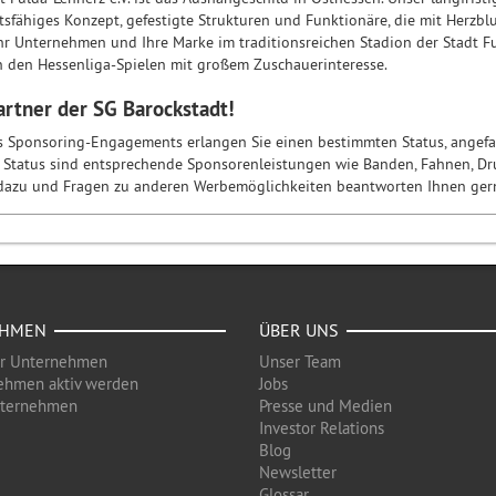
tsfähiges Konzept, gefestigte Strukturen und Funktionäre, die mit Herzblu
Ihr Unternehmen und Ihre Marke im traditionsreichen Stadion der Stadt 
on den Hessenliga-Spielen mit großem Zuschauerinteresse.
rtner der SG Barockstadt!
s Sponsoring-Engagements erlangen Sie einen bestimmten Status, angefa
 Status sind entsprechende Sponsorenleistungen wie Banden, Fahnen, D
 dazu und Fragen zu anderen Werbemöglichkeiten beantworten Ihnen ger
EHMEN
ÜBER UNS
ür Unternehmen
Unser Team
ehmen aktiv werden
Jobs
nternehmen
Presse und Medien
Investor Relations
Blog
Newsletter
Glossar