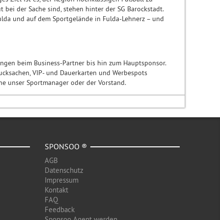
t bei der Sache sind, stehen hinter der SG Barockstadt.
Fulda und auf dem Sportgelände in Fulda-Lehnerz – und
ngen beim Business-Partner bis hin zum Hauptsponsor.
rucksachen, VIP- und Dauerkarten und Werbespots
ne unser Sportmanager oder der Vorstand.
SPONSOO ®
AGB
Datenschutz
Impressum
Kontakt
FAQ
Feedback
Sponsoo Agent werden