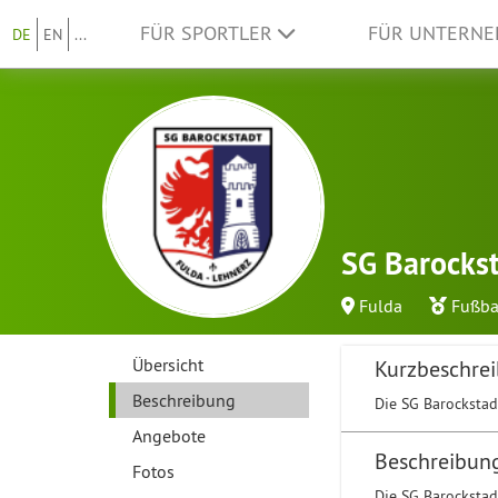
FÜR SPORTLER
FÜR UNTERN
DE
EN
...
SG Barocks
Fulda
Fußba
Übersicht
Kurzbeschre
Beschreibung
Die SG Barockstadt
Angebote
Beschreibun
Fotos
Die SG Barockstadt