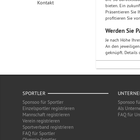
Kontakt
bieten. Ein zukunf
Präsentieren Sie 
profitieren Sie v
Werden Sie Pa
Je nach Höhe Ihre
An den jeweiligen
geknüpft. Details
SPORTLER
UNTERN
Sponsoo für Sportler
Sponsoo f
Einzelsportler registrieren
Als Untern
Mannschaft registrieren
FAQ für U
Verein registrieren
Sportverband registrieren
FAQ für Sportler
Olympia-Sportler