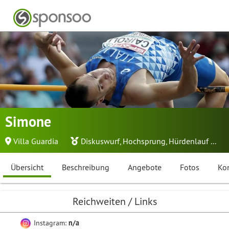
Simone
Villa Guardia
Diskuswurf
,
Hochsprung
,
Hürdenlauf
...
Übersicht
Beschreibung
Angebote
Fotos
Ko
Reichweiten / Links
Instagram:
n/a