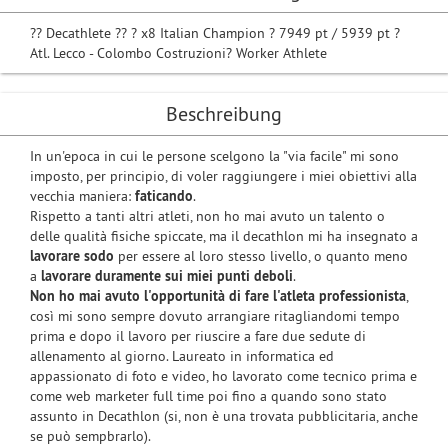
?? Decathlete ?? ? x8 Italian Champion ? 7949 pt / 5939 pt ?
Atl. Lecco - Colombo Costruzioni? Worker Athlete
Beschreibung
In un'epoca in cui le persone scelgono la "via facile" mi sono
imposto, per principio, di voler raggiungere i miei obiettivi alla
vecchia maniera:
faticando
.
Rispetto a tanti altri atleti, non ho mai avuto un talento o
delle qualità fisiche spiccate, ma il decathlon mi ha insegnato a
lavorare sodo
per essere al loro stesso livello, o quanto meno
a
lavorare duramente sui miei punti deboli
.
Non ho mai avuto l'opportunità di fare l'atleta professionista
,
così mi sono sempre dovuto arrangiare ritagliandomi tempo
prima e dopo il lavoro per riuscire a fare due sedute di
allenamento al giorno. Laureato in informatica ed
appassionato di foto e video, ho lavorato come tecnico prima e
come web marketer full time poi fino a quando sono stato
assunto in Decathlon (si, non è una trovata pubblicitaria, anche
se può sempbrarlo).