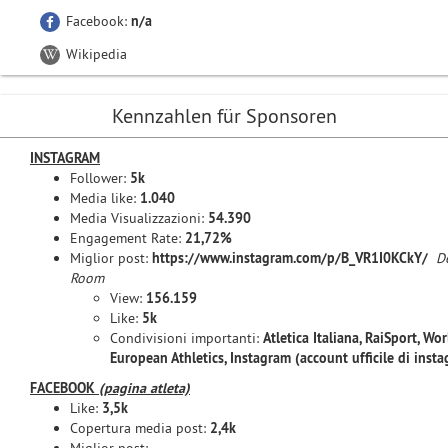
Facebook:
n/a
Wikipedia
Kennzahlen für Sponsoren
INSTAGRAM
Follower:
5k
Media like:
1.040
Media Visualizzazioni:
54.390
Engagement Rate:
21,72%
Miglior post:
https://www.instagram.com/p/B_VR1I0KCkY/
D
Room
View:
156.159
Like:
5k
Condivisioni importanti:
Atletica Italiana, RaiSport, Wor
European Athletics, Instagram (account ufficile di inst
FACEBOOK
(pagina atleta)
Like:
3,5k
Copertura media post:
2,4k