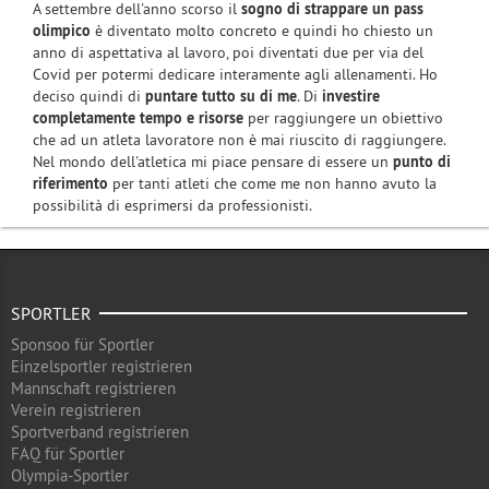
A settembre dell'anno scorso il
sogno di strappare un pass
olimpico
è diventato molto concreto e quindi ho chiesto un
anno di aspettativa al lavoro, poi diventati due per via del
Covid per potermi dedicare interamente agli allenamenti. Ho
deciso quindi di
puntare tutto su di me
. Di
investire
completamente tempo e risorse
per raggiungere un obiettivo
che ad un atleta lavoratore non è mai riuscito di raggiungere.
Nel mondo dell'atletica mi piace pensare di essere un
punto di
riferimento
per tanti atleti che come me non hanno avuto la
possibilità di esprimersi da professionisti.
SPORTLER
Sponsoo für Sportler
Einzelsportler registrieren
Mannschaft registrieren
Verein registrieren
Sportverband registrieren
FAQ für Sportler
Olympia-Sportler