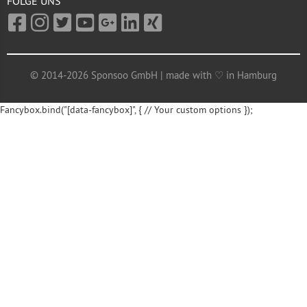
FOLGE UNS
© 2014-2026 Sponsoo GmbH | made with ♡ in Hamburg
Fancybox.bind("[data-fancybox]", { // Your custom options });