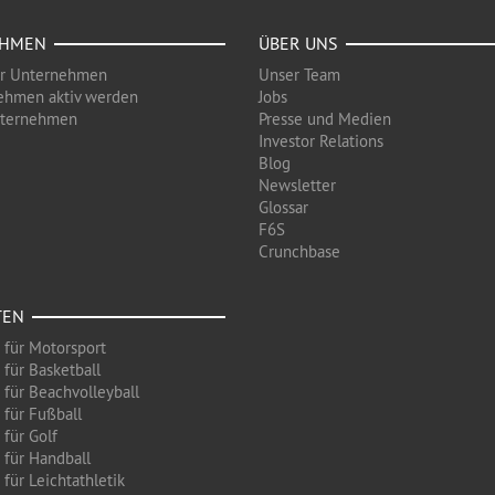
EHMEN
ÜBER UNS
ür Unternehmen
Unser Team
ehmen aktiv werden
Jobs
nternehmen
Presse und Medien
Investor Relations
Blog
Newsletter
Glossar
F6S
Crunchbase
TEN
 für Motorsport
 für Basketball
 für Beachvolleyball
 für Fußball
 für Golf
 für Handball
für Leichtathletik