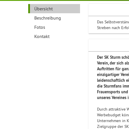
Übersicht
Beschreibung
Das Selbstverstän
Fotos
Streben nach Erfo
Kontakt
Der SK Sturm schöp
Verein, der sich a
Auftritten für gan
einzigartiger Ver
leidenschaftlich 
die Sturmfans imm
Frauensports und 
unseres Vereines i
Durch attraktive 
Werbebudget könne
Unternehmen in K
Zielgruppe der SK