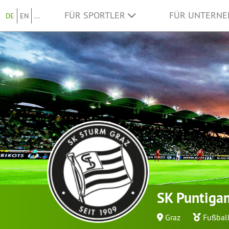
FÜR SPORTLER
FÜR UNTERN
DE
EN
...
SK Puntiga
Graz
Fußbal