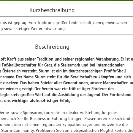
Kurzbeschreibung
dnis ist geprägt von Tradition, großer Leidenschaft, dem gemeinsamen
lg sowie stetiger Weiterentwicklung.
Beschreibung
ft Kraft aus seiner Tradition und seiner regionalen Verankerung. Er ist e
ls Fußballbotschafter für Graz, die Steiermark und bei internationalen
z Österreich versteht. Sturm ist ein im deutschsprachigen Profifußball
einsname. Der Name Sturm steht für die Bereitschaft zu kämpfen und sich
einzusetzen. Das haben Spieler aller Generationen, unsere Mannschaften 
er wieder gezeigt. Der Verein war ein frühzeitiger Förderer des
legte stets großen Wert auf die Ausbildung der Jugend. Der Fortbestand
st uns wichtiger als kurzfristiger Erfolg.
Werbe- sowie Sponsoringkonzepte in idealer Aufstellung für jedes
n auch Sie Ihr Business in Führung bringen. Präsentieren Sie sich und I
ombination mit einem regionalen Sympathieträger und nützen Sie die
 Sturm-Community. Profitieren Sie von zielspezifischen Möglichkeiten, di