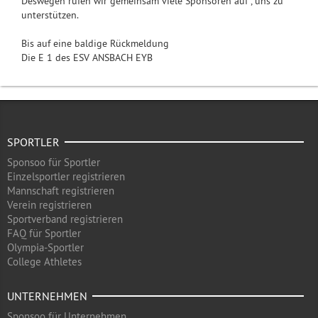
Deswegen rufen wir gemeinsam viele Sponsoren auf , uns zu
unterstützen.
Bis auf eine baldige Rückmeldung
Die E 1 des ESV ANSBACH EYB
SPORTLER
Sponsoo für Sportler
Einzelsportler registrieren
Mannschaft registrieren
Verein registrieren
Sportverband registrieren
FAQ für Sportler
Olympia-Sportler
College Athletes
UNTERNEHMEN
Sponsoo für Unternehmen