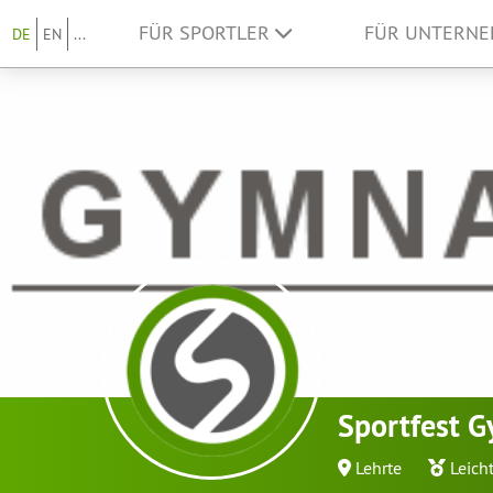
FÜR SPORTLER
FÜR UNTERN
DE
EN
...
Sportfest 
Lehrte
Leich