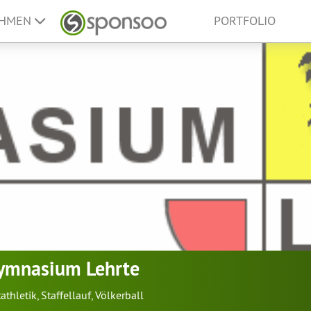
EHMEN
PORTFOLIO
Gymnasium Lehrte
tathletik
,
Staffellauf
,
Völkerball