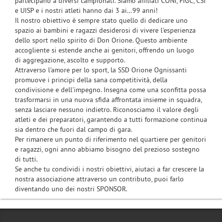
partecipano a diversi campionati. Siamo affiliati CONI, FIGC, CSI
e UISP e i nostri atleti hanno dai 3 ai…99 anni!
Il nostro obiettivo è sempre stato quello di dedicare uno
spazio ai bambini e ragazzi desiderosi di vivere l'esperienza
dello sport nello spirito di Don Orione. Questo ambiente
accogliente si estende anche ai genitori, offrendo un luogo
di aggregazione, ascolto e supporto.
Attraverso l'amore per lo sport, la SSD Orione Ognissanti
promuove i principi della sana competitività, della
condivisione e dell'impegno. Insegna come una sconfitta possa
trasformarsi in una nuova sfida affrontata insieme in squadra,
senza lasciare nessuno indietro. Riconosciamo il valore degli
atleti e dei preparatori, garantendo a tutti formazione continua
sia dentro che fuori dal campo di gara.
Per rimanere un punto di riferimento nel quartiere per genitori
e ragazzi, ogni anno abbiamo bisogno del prezioso sostegno
di tutti.
Se anche tu condividi i nostri obiettivi, aiutaci a far crescere la
nostra associazione attraverso un contributo, puoi farlo
diventando uno dei nostri SPONSOR.