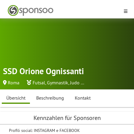
SSD Orione Ognissanti
Roma
Futsal
,
Gymnastik
,
Judo
...
Übersicht
Beschreibung
Kontakt
Kennzahlen für Sponsoren
Profili social: INSTAGRAM e FACEBOOK