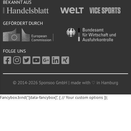
BEKANNT AUS
GEFÖRDERT DURCH
FOLGE UNS
© 2014-2026 Sponsoo GmbH | made with ♡ in Hamburg
Fancybox.bind("[data-fancybox]", { // Your custom options });