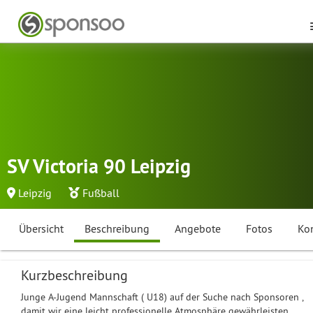
SV Victoria 90 Leipzig
Leipzig
Fußball
Übersicht
Beschreibung
Angebote
Fotos
Ko
Kurzbeschreibung
Junge A-Jugend Mannschaft ( U18) auf der Suche nach Sponsoren ,
damit wir eine leicht professionelle Atmosphäre gewährleisten