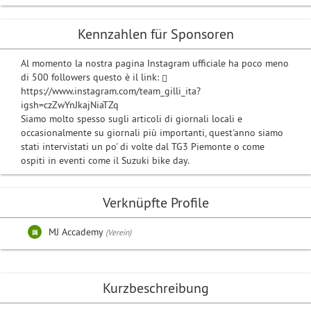
Kennzahlen für Sponsoren
Al momento la nostra pagina Instagram ufficiale ha poco meno
di 500 followers questo è il link:
https://www.instagram.com/team_gilli_ita?
igsh=czZwYnJkajNiaTZq
Siamo molto spesso sugli articoli di giornali locali e
occasionalmente su giornali più importanti, quest'anno siamo
stati intervistati un po' di volte dal TG3 Piemonte o come
ospiti in eventi come il Suzuki bike day.
Verknüpfte Profile
MJ Accademy
(Verein)
Kurzbeschreibung