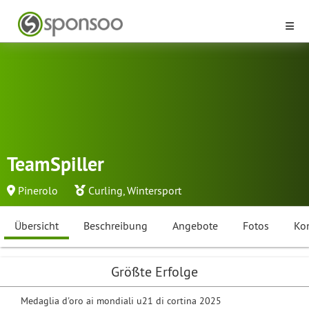
TeamSpiller
Pinerolo
Curling
,
Wintersport
Übersicht
Beschreibung
Angebote
Fotos
Ko
Größte Erfolge
Medaglia d'oro ai mondiali u21 di cortina 2025