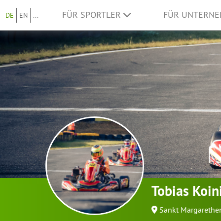
FÜR SPORTLER
FÜR UNTERN
DE
EN
...
Tobias Koin
Sankt Margarethen