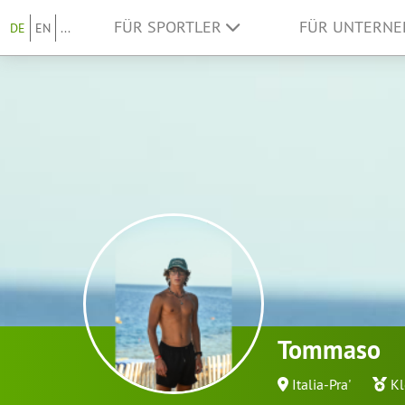
FÜR SPORTLER
FÜR UNTERN
DE
EN
...
Tommaso
Italia-Pra'
Kl