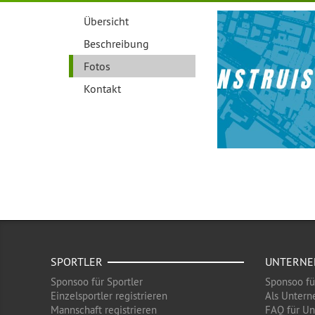
Übersicht
Beschreibung
Fotos
Kontakt
SPORTLER
UNTERN
Sponsoo für Sportler
Sponsoo f
Einzelsportler registrieren
Als Untern
Mannschaft registrieren
FAQ für U