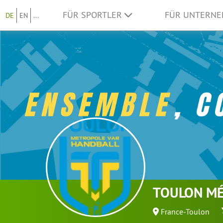
FÜR SPORTLER
FÜR UNTERN
DE
EN
...
TOULON MÉ
France-Toulon