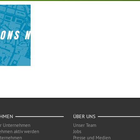
EHMEN
ÜBER UNS
ür Unternehmen
Unser Team
ehmen aktiv werden
Jobs
nternehmen
Presse und Medien