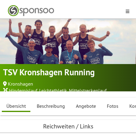
TSV Kronshagen Running
Kronshagen
Hindernislauf
,
Leichtathletik
,
Mittelstreckenlauf
...
Übersicht
Beschreibung
Angebote
Fotos
Ko
Reichweiten / Links