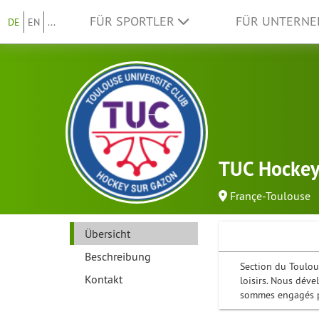
FÜR SPORTLER
FÜR UNTERN
DE
EN
...
TUC Hockey
Françe-Toulouse
Übersicht
Beschreibung
Section du Toulou
Kontakt
loisirs. Nous déve
sommes engagés pou