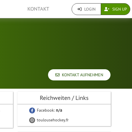
KONTAKT
LOGIN
SIGN UP
KONTAKT AUFNEHMEN
Reichweiten / Links
s
Facebook:
n/a
toulousehockey.fr