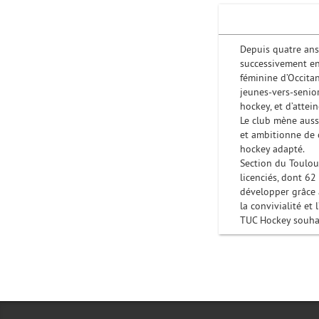
Depuis quatre ans
successivement en 
féminine d’Occita
jeunes-vers-senior
hockey, et d’attei
Le club mène auss
et ambitionne de 
hockey adapté.
Section du Toulou
licenciés, dont 62
développer grâce à
la convivialité et
TUC Hockey souhai