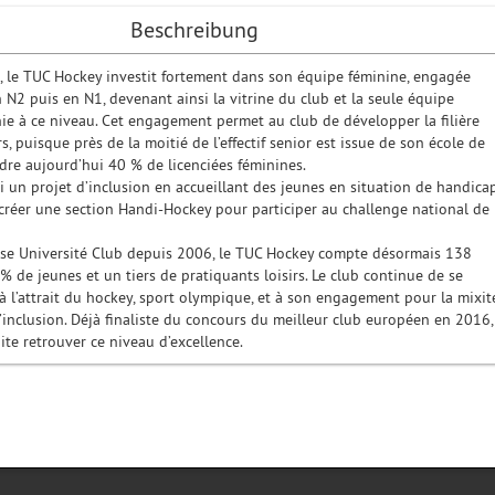
Beschreibung
, le TUC Hockey investit fortement dans son équipe féminine, engagée
N2 puis en N1, devenant ainsi la vitrine du club et la seule équipe
nie à ce niveau. Cet engagement permet au club de développer la filière
s, puisque près de la moitié de l’effectif senior est issue de son école de
ndre aujourd’hui 40 % de licenciées féminines.
i un projet d’inclusion en accueillant des jeunes en situation de handica
créer une section Handi-Hockey pour participer au challenge national de
se Université Club depuis 2006, le TUC Hockey compte désormais 138
 % de jeunes et un tiers de pratiquants loisirs. Le club continue de se
 l’attrait du hockey, sport olympique, et à son engagement pour la mixité
 l’inclusion. Déjà finaliste du concours du meilleur club européen en 2016,
te retrouver ce niveau d’excellence.