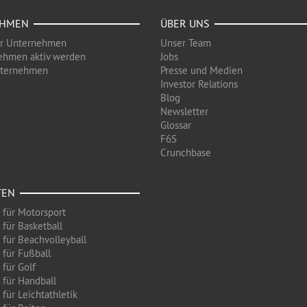
EHMEN
ÜBER UNS
ür Unternehmen
Unser Team
ehmen aktiv werden
Jobs
nternehmen
Presse und Medien
Investor Relations
Blog
Newsletter
Glossar
F6S
Crunchbase
TEN
 für Motorsport
 für Basketball
 für Beachvolleyball
 für Fußball
 für Golf
 für Handball
für Leichtathletik