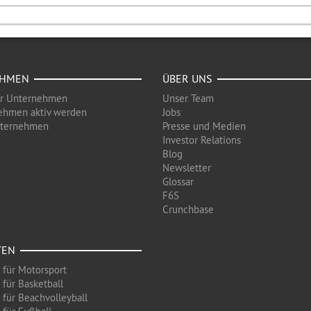
EHMEN
ÜBER UNS
ür Unternehmen
Unser Team
ehmen aktiv werden
Jobs
nternehmen
Presse und Medien
Investor Relations
Blog
Newsletter
Glossar
F6S
Crunchbase
TEN
 für Motorsport
 für Basketball
 für Beachvolleyball