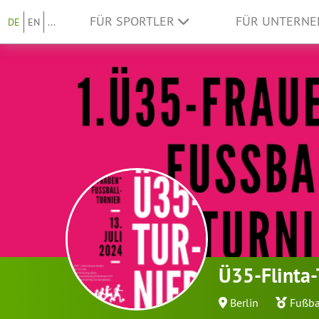
FÜR SPORTLER
FÜR UNTERN
DE
EN
...
Ü35-Flinta-
Berlin
Fußba