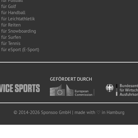
 für Fußball
 für Golf
 für Handball
für Leichtathletik
 für Reiten
 für Snowboarding
 für Surfen
 für Tennis
für eSport (E-Sport)
GEFÖRDERT DURCH
© 2014-2026 Sponsoo GmbH | made with ♡ in Hamburg