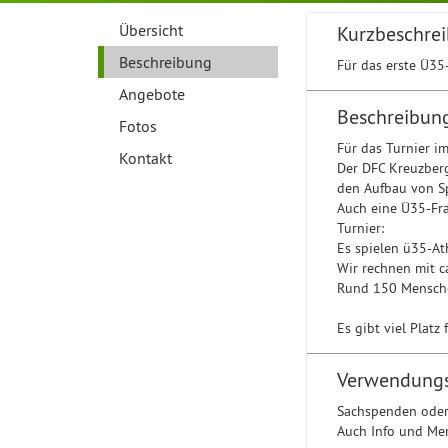
Übersicht
Kurzbeschre
Beschreibung
Für das erste Ü35
Angebote
Beschreibun
Fotos
Für das Turnier i
Kontakt
Der DFC Kreuzberg 
den Aufbau von Sp
Auch eine Ü35-Fra
Turnier:
Es spielen ü35-A
Wir rechnen mit c
Rund 150 Mensche
Es gibt viel Platz
Verwendung
Sachspenden oder
Auch Info und Me