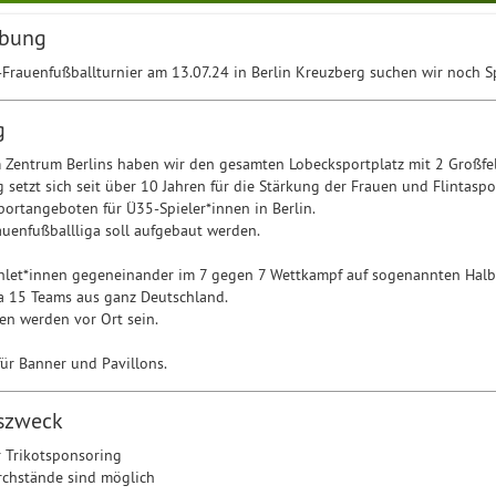
ibung
-Frauenfußballturnier am 13.07.24 in Berlin Kreuzberg suchen wir noch 
g
m Zentrum Berlins haben wir den gesamten Lobecksportplatz mit 2 Großfe
setzt sich seit über 10 Jahren für die Stärkung der Frauen und Flintaspor
ortangeboten für Ü35-Spieler*innen in Berlin.
uenfußballliga soll aufgebaut werden.
thlet*innen gegeneinander im 7 gegen 7 Wettkampf auf sogenannten Halb
a 15 Teams aus ganz Deutschland.
n werden vor Ort sein.
 für Banner und Pavillons.
szweck
 Trikotsponsoring
rchstände sind möglich