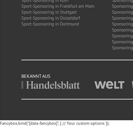
Sport-Sponsoring in Köln
Sponsoring
Sport-Sponsoring in Frankfurt am Main
Sponsoring
Sport-Sponsoring in Stuttgart
Sponsoring
Sport-Sponsoring in Düsseldorf
Sponsoring 
Sport-Sponsoring in Dortmund
Sponsoring
Sponsoring
Sponsoring
Sponsoring
Sponsoring 
BEKANNT AUS
Fancybox.bind("[data-fancybox]", { // Your custom options });