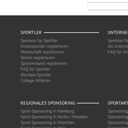
SPORTLER
UNTERN
Sponsoo für Sportler
Sponsoo f
Einzelsportler registrieren
Als Untern
Mannschaft registrieren
FAQ für U
Verein registrieren
Sportverband registrieren
FAQ für Sportler
Olympia-Sportler
College Athletes
REGIONALES SPONSORING
SPORTAR
Sport-Sponsoring in Hamburg
Sponsoring
Sport-Sponsoring in Berlin / Potsdam
Sponsoring
Sport-Sponsoring in München
Sponsoring