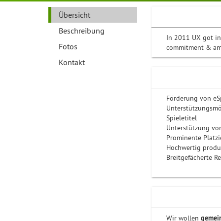
Übersicht
Beschreibung
In 2011 UX got in
Fotos
commitment & amb
Kontakt
Förderung von eSp
Unterstützungsmög
Spieletitel
Unterstützung vo
Prominente Platzi
Hochwertig produz
Breitgefächerte R
Wir wollen
gemei