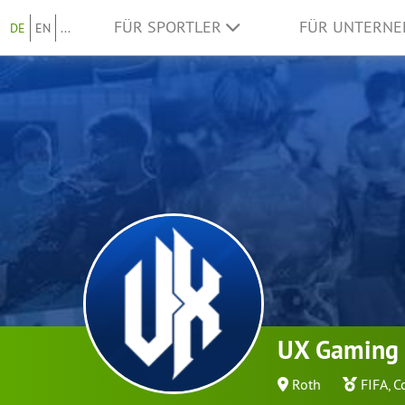
FÜR SPORTLER
FÜR UNTERN
DE
EN
...
UX Gaming
Roth
FIFA
,
C