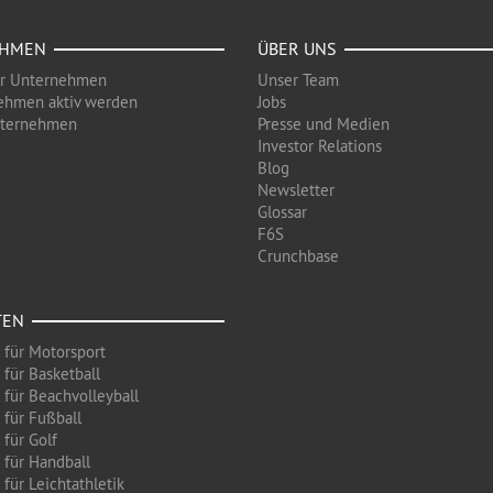
EHMEN
ÜBER UNS
ür Unternehmen
Unser Team
ehmen aktiv werden
Jobs
nternehmen
Presse und Medien
Investor Relations
Blog
Newsletter
Glossar
F6S
Crunchbase
TEN
 für Motorsport
 für Basketball
 für Beachvolleyball
 für Fußball
 für Golf
 für Handball
für Leichtathletik