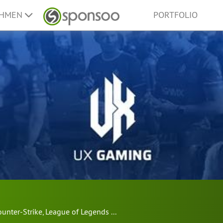
EHMEN
PORTFOLIO
ounter-Strike
,
League of Legends
...