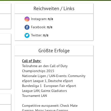
Reichweiten / Links
Instagram:
n/a
Facebook:
n/a
Twitter:
n/a
Größte Erfolge
Call of Duty:
Teilnahme an den Call of Duty
Championchips 2015
Nationale Ligen / LAN-Events: Community
eSport League 1, Deutsche eSport
Bundesliga 1 European Fair eSport
League LAN, Gaimx Gladiators
Tournament LAN
Competitive europaweit: Check Mate
Gaming, Major League Gaming