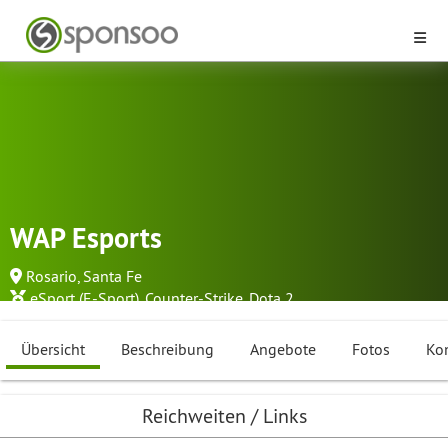
WAP Esports
Rosario, Santa Fe
eSport (E-Sport)
,
Counter-Strike
,
Dota 2
...
Übersicht
Beschreibung
Angebote
Fotos
Ko
Reichweiten / Links