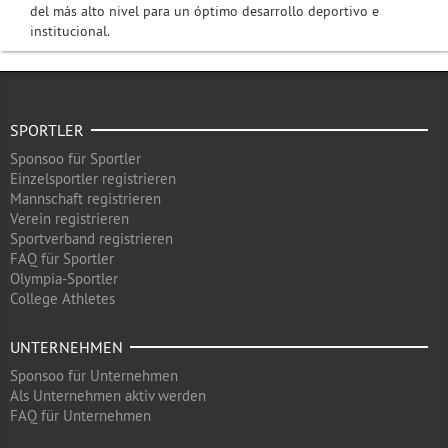
del más alto nivel para un óptimo desarrollo deportivo e
institucional.
SPORTLER
Sponsoo für Sportler
Einzelsportler registrieren
Mannschaft registrieren
Verein registrieren
Sportverband registrieren
FAQ für Sportler
Olympia-Sportler
College Athletes
UNTERNEHMEN
Sponsoo für Unternehmen
Als Unternehmen aktiv werden
FAQ für Unternehmen