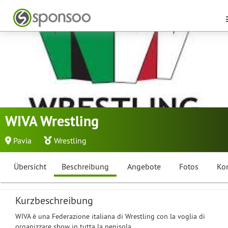
WIVA Wrestling
Pavia
Wrestling
Übersicht
Beschreibung
Angebote
Fotos
Ko
Kurzbeschreibung
WIVA è una Federazione italiana di Wrestling con la voglia di
organizzare show in tutta la penisola