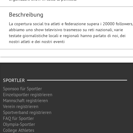
Beschreibung
La copertura social tra atleti e federazione supera i 20000 followers,
abbiamo uno show televisivo trasmesso su reti nazionali, varie
testate giornalistiche locali e regionali hanno parlato di noi, dei
nostri atleti e dei nostri eventi
SPORTLER
Sponsoo für Sportler
Einzelsportler registrieren
Mannschaft registrieren
Verein registrieren
Sportverband registrieren
FAQ für Sportler
Olympia-Sportler
College Athletes