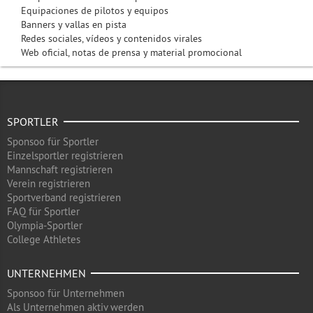
Equipaciones de pilotos y equipos
Banners y vallas en pista
Redes sociales, vídeos y contenidos virales
Web oficial, notas de prensa y material promocional
SPORTLER
Sponsoo für Sportler
Einzelsportler registrieren
Mannschaft registrieren
Verein registrieren
Sportverband registrieren
FAQ für Sportler
Olympia-Sportler
College Athletes
UNTERNEHMEN
Sponsoo für Unternehmen
Als Unternehmen aktiv werden