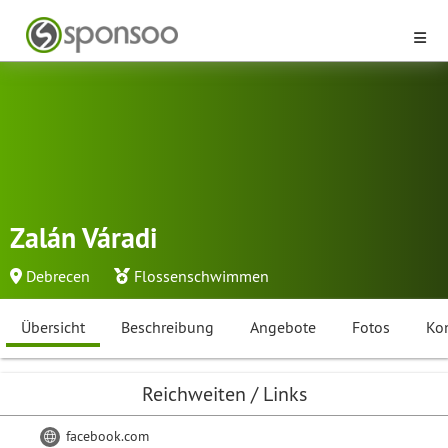
Zalán Váradi
Debrecen
Flossenschwimmen
Übersicht
Beschreibung
Angebote
Fotos
Ko
Reichweiten / Links
facebook.com