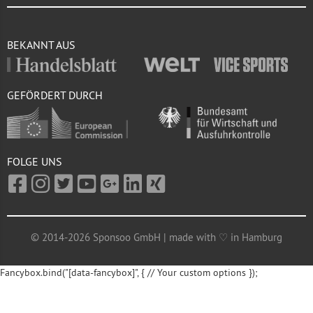
BEKANNT AUS
GEFÖRDERT DURCH
FOLGE UNS
© 2014-2026 Sponsoo GmbH | made with ♡ in Hamburg
Fancybox.bind("[data-fancybox]", { // Your custom options });