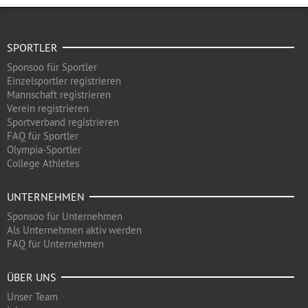
SPORTLER
Sponsoo für Sportler
Einzelsportler registrieren
Mannschaft registrieren
Verein registrieren
Sportverband registrieren
FAQ für Sportler
Olympia-Sportler
College Athletes
UNTERNEHMEN
Sponsoo für Unternehmen
Als Unternehmen aktiv werden
FAQ für Unternehmen
ÜBER UNS
Unser Team