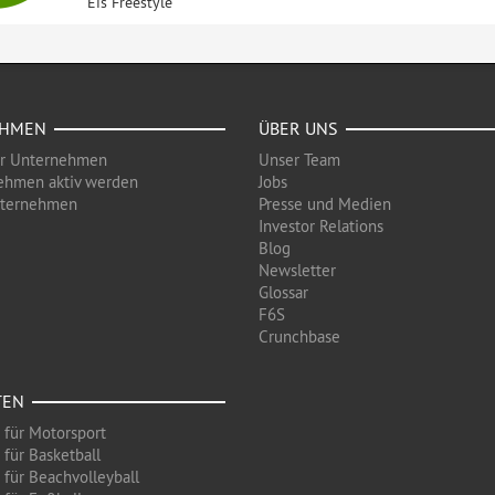
Eis Freestyle
EHMEN
ÜBER UNS
ür Unternehmen
Unser Team
ehmen aktiv werden
Jobs
nternehmen
Presse und Medien
Investor Relations
Blog
Newsletter
Glossar
F6S
Crunchbase
TEN
 für Motorsport
 für Basketball
 für Beachvolleyball