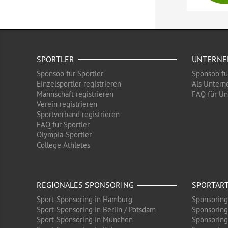
SPORTLER
UNTERN
Sponsoo für Sportler
Sponsoo f
Einzelsportler registrieren
Als Untern
Mannschaft registrieren
FAQ für U
Verein registrieren
Sportverband registrieren
FAQ für Sportler
Olympia-Sportler
College Athletes
REGIONALES SPONSORING
SPORTAR
Sport-Sponsoring in Hamburg
Sponsoring
Sport-Sponsoring in Berlin / Potsdam
Sponsoring
Sport-Sponsoring in München
Sponsoring