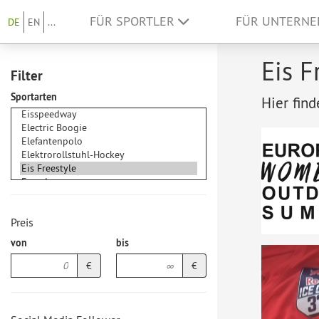
FÜR SPORTLER
FÜR UNTERN
DE
EN
...
Eis F
Filter
Sportarten
Hier find
Preis
von
bis
€
€