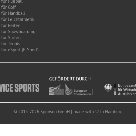
 für Fußball
 für Golf
 für Handball
für Leichtathletik
 für Reiten
 für Snowboarding
 für Surfen
 für Tennis
für eSport (E-Sport)
GEFÖRDERT DURCH
© 2014-2026 Sponsoo GmbH | made with ♡ in Hamburg