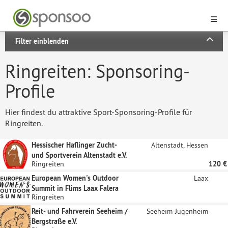
Filter einblenden
Ringreiten: Sponsoring-
Profile
Hier findest du attraktive Sport-Sponsoring-Profile für
Ringreiten.
Hessischer Haflinger Zucht-
Altenstadt, Hessen
und Sportverein Altenstadt e.V.
Ringreiten
120 €
European Women's Outdoor
Laax
Summit in Flims Laax Falera
Ringreiten
Reit- und Fahrverein Seeheim /
Seeheim-Jugenheim
Bergstraße e.V.