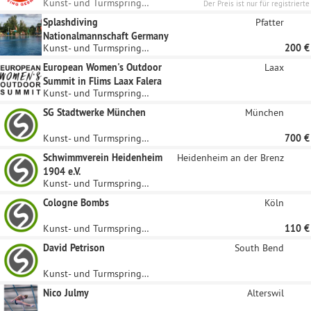
Kunst- und Turmspringen
Der Preis ist nur für registrierte
Unternehmen sichtbar
Splashdiving
Pfatter
Nationalmannschaft Germany
Kunst- und Turmspringen
200 €
European Women's Outdoor
Laax
Summit in Flims Laax Falera
Kunst- und Turmspringen
SG Stadtwerke München
München
Kunst- und Turmspringen
700 €
Schwimmverein Heidenheim
Heidenheim an der Brenz
1904 e.V.
Kunst- und Turmspringen
Cologne Bombs
Köln
Kunst- und Turmspringen
110 €
David Petrison
South Bend
Kunst- und Turmspringen
Nico Julmy
Alterswil